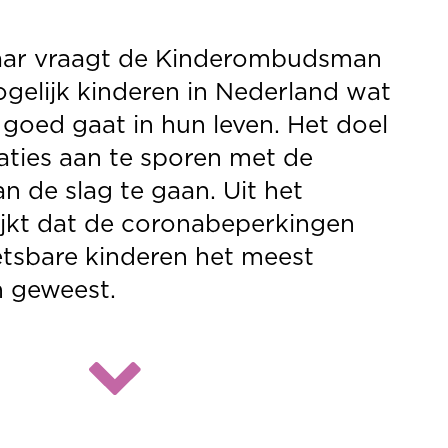
e
ngen
t
 voor de
zoek
ijst in.
n op de