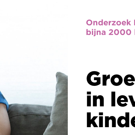
Onderzoek Kinderombudsman on
bijna 2000 kinderen
Groeiende kl
in levensgelu
kinderen
Iedere twee jaar vraagt de Kinderomb
aan zoveel mogelijk kinderen in Neder
er wel en niet goed gaat in hun leven. 