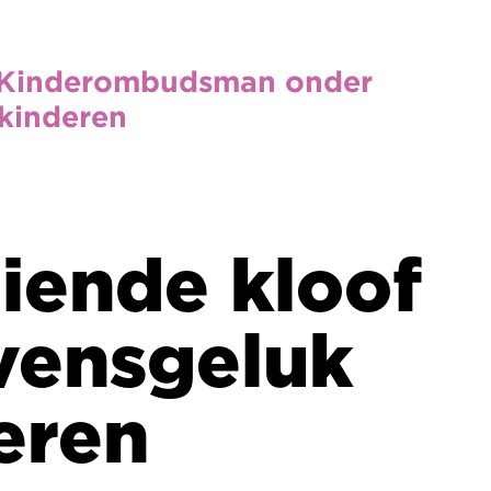
der
oof
k
udsman
land wat
Het doel