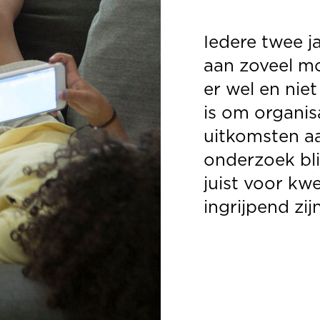
is om organisaties aan te sporen met d
uitkomsten aan de slag te gaan. Uit het
onderzoek blijkt dat de coronabeperki
juist voor kwetsbare kinderen het mees
ingrijpend zijn geweest.
Als je het ons vraagt
‘Als je het ons vraagt’ heet het tweejaarlijkse
onderzoek dat de Kinderombudsman in 2020
derde keer heeft uitgevoerd. Voor het onder
vullen kinderen online een uitgebreide vragenl
Deze enquête heeft een half jaar opengestaa